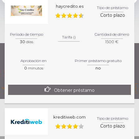
haycredito.es
Tipo de préstamo
Corto plazo
Periodo de tiempo
Cantidad de dinero
Tarifa ()
30
1500 €
días
Aprobación en
Primer préstamo gratuito
0
no
minutos
Obtener préstamo
Esta página de inicio es informativa. Para una
kreditiweb.com
Tipo de préstamo
información más precisa sobre los productos y
Corto plazo
servicios, por favor, visita la página específica del
colaborador.