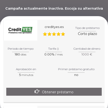
Campaña actualmente inactiva. Escoja su alternativa
abajo.
credityes.es
Tipo de préstamo
Corto plazo
¡TE AYUDAREMOS A
ELEGIR EL MEJOR
Periodo de tiempo
Tarifa ()
Cantidad de dinero
180
0.00%
1000 €
días
/ mes
CRÉDITO PARA TU
SITUACIÓN!
Aprobación en
Primer préstamo gratuito
5
no
minutos
Obtener préstamo