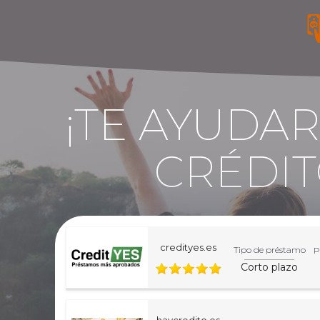
¡TE AYUDA
CRÉDIT
credityes.es
Tipo de préstamo
P
Corto plazo
haycredito.es