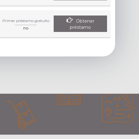
Obtener
Primer préstamo gratuito
préstamo
no
ta la página específica del colaborador.