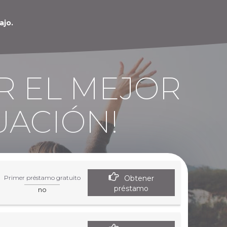
ajo.
R EL MEJOR
UACIÓN!
Obtener
Primer préstamo gratuito
préstamo
no