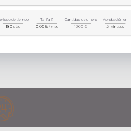
eriodo de tiempo
Tarifa ()
Cantidad de dinero
Aprobación en
180
0.00%
1000 €
5
días
/ mes
minutos
ación más precisa sobre los productos y servicios, por favor, visi