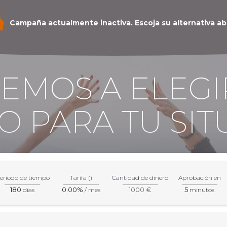
Campaña actualmente inactiva. Escoja su alternativa ab
REMOS A ELEGI
O PARA TU SIT
eriodo de tiempo
Tarifa ()
Cantidad de dinero
Aprobación en
180
0.00%
1000 €
5
días
/ mes
minutos