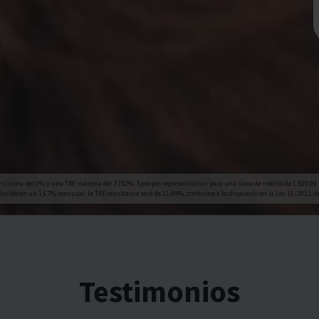
mínima del 0% y una TAE máxima del 3752%. Ejemplo representativo: para una línea de crédito de 1.500,00 
ucido en un 1,67% mensual, la TAE resultante será de 21,99%, conforme a lo dispuesto en la Ley 16/2011, de
Testimonios