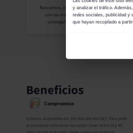
Las cookies de este sitio we
Buscamos, comparamos y negociamos
y analizar el tráfico. Ademá
con las entidades financieras para
redes sociales, publicidad y
conseguirte el mejor préstamo
que hayan recopilado a parti
Beneficios
Compromiso
Estamos disponibles los 365 días del año 24/7. Para pedir
un préstamo solamente necesitas: tener entre 18 y 80
años, residir en España, tener cuenta en un banco