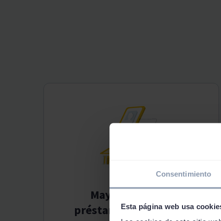
Consentimiento
Mayor índice de
Esta página web usa cookie
préstamos aprobados