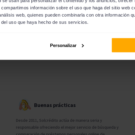
b se usan para personalizar el contenido y los anuncios, ofrecer
ofertas con una única solicitud
s, compartimos información sobre el uso que haga del sitio web 
 análisis web, quienes pueden combinarla con otra información q
r del uso que haya hecho de sus servicios.
Personalizar
Buenas prácticas
Desde 2011, Solcrédito actúa de manera seria y
responsable ofreciendo el mejor servicio de búsqueda y
comparación de préstamos personales online de