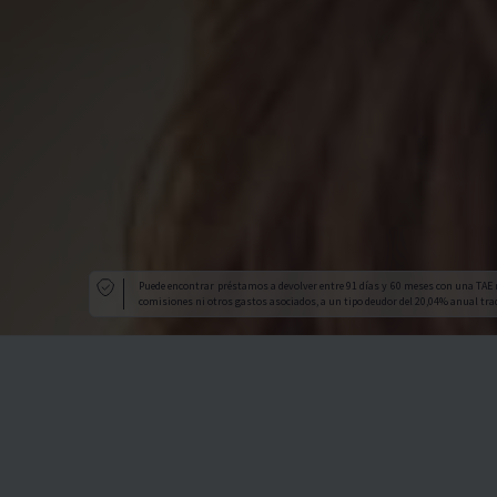
Puede encontrar préstamos a devolver entre 91 días y 60 meses con una TAE 
comisiones ni otros gastos asociados, a un tipo deudor del 20,04% anual trad