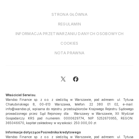
STRONA GŁÓWNA
REGULAMIN
INFORMACJA PRZETWARZANIU DANYCH OSOBOWYCH
COOKIES
NOTA PRAWNA
Właściciel Serwisu.
Wandoo Finance sp. z o.o. z siedzibą w Warszawie, pod adresem: ul. Tytusa
Chałubińskiego 8, 00-613 Warszawa, telefon: 22 380 01 02, e-mail:
info@wandoo.pl
, wpisana do rejestru przedsiębiorców Krajowego Rejestru Sądowego
prowadzonego przez Sąd Rejonowy dla . Warszawy w Warszawie, XII Wydział
Gospodarczy KRS pod numerem: 0000629774, NIP: 5252670955, REGON:
365046670, kapitał zakładowy w wysokości: 250.000,00 zł.
Informacje dotyczące Pośrednika kredytowego
Wandoo Finance sp. z o.o. z siedzibą w Warszawie, pod adresem: ul. Tytusa