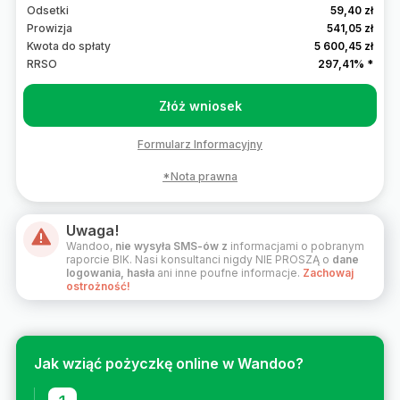
Odsetki
59,40 zł
Prowizja
541,05 zł
Kwota do spłaty
5 600,45 zł
RRSO
297,41%
*
Złóż wniosek
Formularz Informacyjny
*Nota prawna
Uwaga!
Wandoo,
nie wysyła SMS-ów z
informacjami o pobranym
raporcie BIK. Nasi konsultanci nigdy NIE PROSZĄ o
dane
logowania, hasła
ani inne poufne informacje.
Zachowaj
ostrożność!
Jak wziąć pożyczkę online w Wandoo?