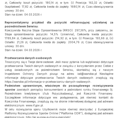
zł, Całkowity koszt pożyczki: 180,14 zł, w tym: (i) Prowizja: 162,32 zł, Odsetki
(kapitałowe): 17,82 zł, Całkowita kwota do zapłaty: 1680,14 zł, Czas obowiązywania
umowy: 30 dni.
Stan na dzień: 04.03.2026 r.
Reprezentatywny przykład dla pożyczki refinansującej udzielanej za
pośrednictwem Serwisu:
Rzeczywista Roczna Stopa Oprocentowania (RRSO): 297,36%, przy założeniu, że:
Stopa oprocentowania pożyczki: 14,5% (zmienna), Całkowita kwota pożyczki:
1789,84 zł, Całkowity koszt pożyczki: 214,92 zł, w tym: (i) Prowizja: 193,66 zł, (ii)
Odsetki: 21,26 zł, Całkowita kwota do zapłaty: 2004,76 zł, Czas obowiązywania
umowy: 30 dni.
Stan na dzień: 04.03.2026 r.
Przetwarzanie danych osobowych
Troszczymy się o Twoje dane osobowe. Jeśli masz pytania lub wątpliwości dotyczące
przetwarzania Twoich danych osobowych w związku z korzystaniem przez Ciebie z
usług świadczonych za pośrednictwem Serwisu, skontaktuj się z naszym
Inspektorem Ochrony Danych pisząc na adres:
iod@wandoo.pl
Niezbędne
informacje dotyczące przetwarzania Twoich danych osobowych znajdują się
https://wandoo.pl/informacja-o-przetwarzaniu-danych-osobowych .
Podmiotem uprawnionym, właściwym do pozasądowego rozwiązywania
sporów
zawisłych pomiędzy konsumentami a podmiotami rynku finansowego (tj.
Pośrednikiem kredytowym i/lub Pożyczkodawcą), jest Rzecznik Finansowy.
Szczegółowe informacje dotyczące ww. postępowania, jak również kontakt do
Rzecznika Finansowego, znajdują się na stronie internetowej dostępnej pod adresem
elektronicznym: www.rf.gov.pl.
W celu rozwiązania sporu Użytkownik może również skorzystać z Europejskiej
Platformy Rozwiązywania Sporów Online ("Platforma ODR"), dostępnej pod adresem
elektronicznym: http://ec.europa.eu/consumers/odr/