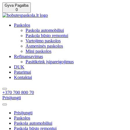
Gyva Pagalba
0
Paskolos
Paskola automobiliui
Paskola būsto remontui
Vartojimo paskolos
Asmeninės paskolos
Mini paskolos
Refinansavimas
Pasitikrink įsipareigojimus
DUK
Patarimai
Kontaktai
+370 700 800 70
Prisijungti
Prisijungti
Paskolos
Paskola automobiliui
Paskola būsto remontui