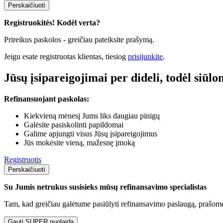
Perskaičiuoti
Registruokitės! Kodėl verta?
Prireikus paskolos - greičiau pateiksite prašymą.
Jeigu esate registruotas klientas, tiesiog
prisijunkite
.
Jūsų įsipareigojimai per dideli, todėl siūl
Refinansuojant paskolas:
Kiekvieną mėnesį Jums liks daugiau pinigų
Galėsite pasiskolinti papildomai
Galime apjungti visus Jūsų įsipareigojimus
Jūs mokėsite vieną, mažesnę įmoką
Registruotis
Perskaičiuoti
Su Jumis netrukus susisieks mūsų refinansavimo specialistas
Tam, kad greičiau galėtume pasiūlyti refinansavimo paslaugą, prašome
Gauti SUPER nuolaidą