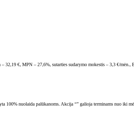
moka – 32,19 €, MPN – 27,6%, sutarties sudarymo mokestis – 3,3 €/m
aikyta 100% nuolaida palūkanoms.
Akcija “
” galioja terminams nuo
iki
mė