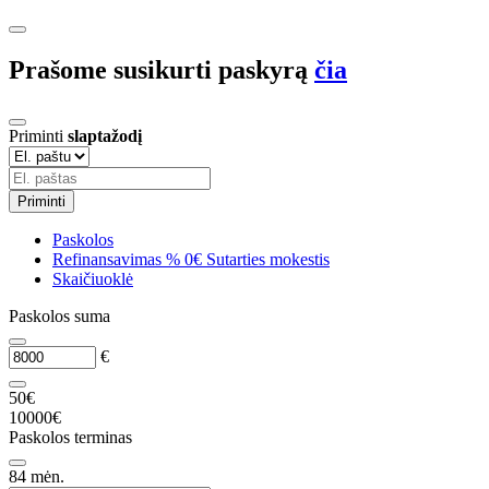
Prašome susikurti paskyrą
čia
Priminti
slaptažodį
Priminti
Paskolos
Refinansavimas
%
0€ Sutarties mokestis
Skaičiuoklė
Paskolos suma
€
50€
10000€
Paskolos terminas
84
mėn.