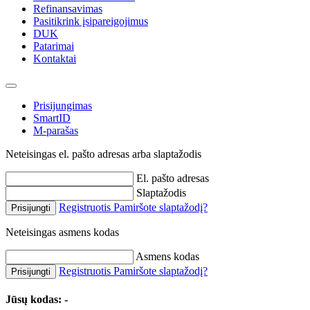
Refinansavimas
Pasitikrink įsipareigojimus
DUK
Patarimai
Kontaktai
Prisijungimas
SmartID
M-parašas
Neteisingas el. pašto adresas arba slaptažodis
El. pašto adresas
Slaptažodis
Registruotis
Pamiršote slaptažodį?
Prisijungti
Neteisingas asmens kodas
Asmens kodas
Registruotis
Pamiršote slaptažodį?
Prisijungti
Jūsų kodas:
-