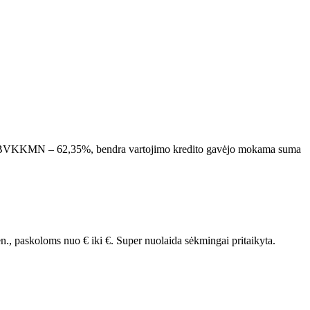
ėn., BVKKMN – 62,35%, bendra vartojimo kredito gavėjo mokama suma
n., paskoloms nuo
€ iki
€.
Super nuolaida sėkmingai pritaikyta.