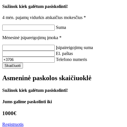
Sužinok kiek galėtum pasiskolinti!
4 mėn. pajamų vidurkis atskaičius mokesčius *
Suma
Mėnesinė įsipareigojimų įmoka *
Įsipaireigojimų suma
El. paštas
Telefono numeris
Skaičiuoti
Asmeninė paskolos skaičiuoklė
Sužinok kiek galėtum pasiskolinti!
Jums galime paskolinti iki
1000
€
Registruotis