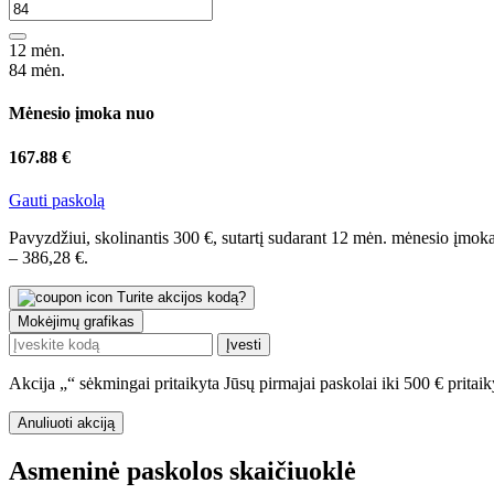
12 mėn.
84 mėn.
Mėnesio įmoka nuo
167.88 €
Gauti paskolą
Pavyzdžiui, skolinantis 300 €, sutartį sudarant 12 mėn. mėnesio į
– 386,28 €.
Turite akcijos kodą?
Mokėjimų grafikas
Įvesti
Akcija „
“ sėkmingai pritaikyta
Jūsų pirmajai paskolai iki 500 € prit
Anuliuoti akciją
Asmeninė paskolos skaičiuoklė