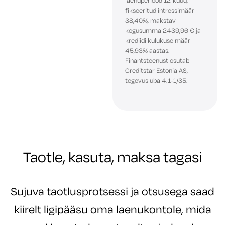
laenuperiood 12 kuud,
fikseeritud intressimäär
38,40%, makstav
kogusumma 2439,96 € ja
krediidi kulukuse määr
45,93% aastas.
Finantsteenust osutab
Creditstar Estonia AS,
tegevusluba 4.1-1/35.
Taotle, kasuta, maksa tagasi
Sujuva taotlusprotsessi ja otsusega saad
kiirelt ligipääsu oma laenukontole, mida