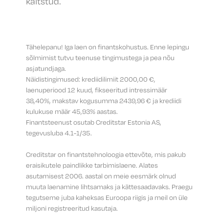
kaitstud.
Tähelepanu! Iga laen on finantskohustus. Enne lepingu
sõlmimist tutvu teenuse tingimustega ja pea nõu
asjatundjaga.
Näidistingimused: krediidilimiit 2000,00 €,
laenuperiood 12 kuud, fikseeritud intressimäär
38,40%, makstav kogusumma 2439,96 € ja krediidi
kulukuse määr 45,93% aastas.
Finantsteenust osutab Creditstar Estonia AS,
tegevusluba 4.1-1/35.
Creditstar on finantstehnoloogia ettevõte, mis pakub
eraisikutele paindlikke tarbimislaene. Alates
asutamisest 2006. aastal on meie eesmärk olnud
muuta laenamine lihtsamaks ja kättesaadavaks. Praegu
tegutseme juba kaheksas Euroopa riigis ja meil on üle
miljoni registreeritud kasutaja.