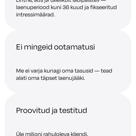
laenuperiood kuni 36 kuud ja fikseeritud
intressimäärad.
Ei mingeid ootamatusi
Me ei varja kunagi oma tasusid — tead
alati oma täpset laenujääki.
Proovitud ja testitud
Üle miljoni rahuloleva kliendi.