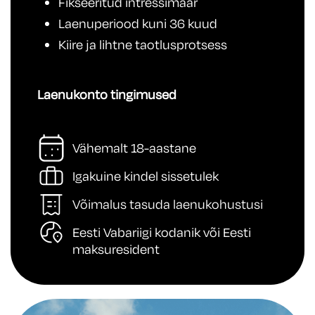
Fikseeritud intressimäär
Laenuperiood kuni 36 kuud
Kiire ja lihtne taotlusprotsess
Laenukonto tingimused
Vähemalt 18-aastane
Igakuine kindel sissetulek
Võimalus tasuda laenukohustusi
Eesti Vabariigi kodanik või Eesti
maksuresident