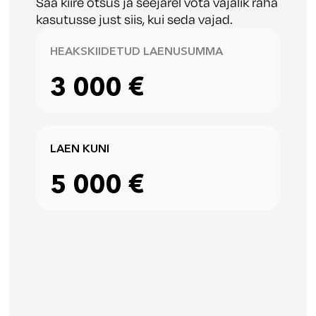
Saa kiire otsus ja seejärel võta vajalik raha
kasutusse just siis, kui seda vajad.
HEAKSKIIDETUD LAENUSUMMA
3 000 €
LAEN KUNI
5 000 €