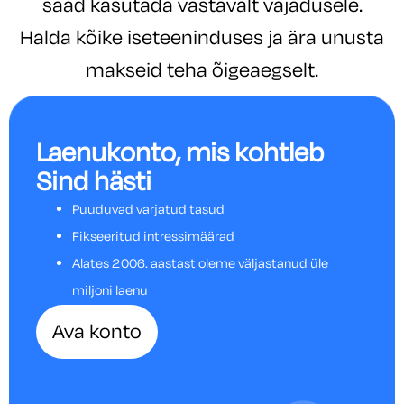
saad kasutada vastavalt vajadusele.
Halda kõike iseteeninduses ja ära unusta
makseid teha õigeaegselt.
Laenukonto, mis kohtleb
Sind hästi
Puuduvad varjatud tasud
Fikseeritud intressimäärad
Alates 2006. aastast oleme väljastanud üle
miljoni laenu
Ava konto