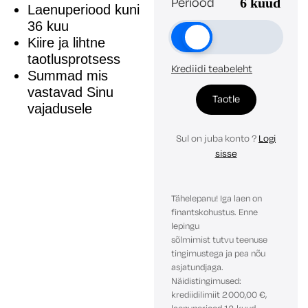
Periood
6
kuud
Laenuperiood kuni
36 kuu
Kiire ja lihtne
taotlusprotsess
Krediidi teabeleht
Summad mis
vastavad Sinu
Taotle
vajadusele
Sul on juba konto ?
Logi
sisse
Tähelepanu! Iga laen on
finantskohustus. Enne
lepingu
sõlmimist tutvu teenuse
tingimustega ja pea nõu
asjatundjaga.
Näidistingimused:
krediidilimiit 2000,00 €,