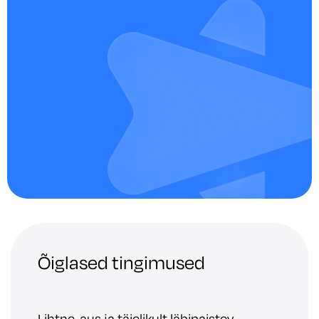
Õiglased tingimused
Lihtne, aus ja täielikult läbipaistev —