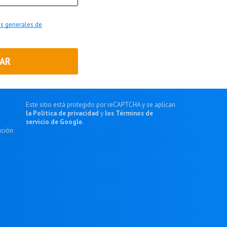
s generales de
AR
Este sitio está protegido por reCAPTCHA y se aplican
la Política de privacidad
y
los Términos de
servicio de Google
.
ución