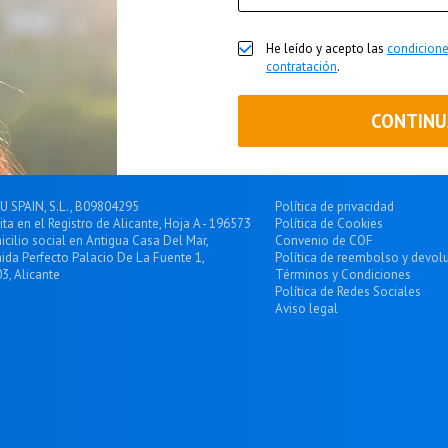
He leído y acepto las
condicione
contratación
.
CONTINU
U SPAIN, S.L., B09804295
Política de privacidad
rita en el Registro de Alicante, Hoja A - 196573
Política de Cookies
cilio social en Antigua Casa Del Mar,
Convenio de COF
ida Perfecto Palacio De La Fuente 1,
Política de reembolso y devol
3, Alicante
Términos y Condiciones
Política de Redes Sociales
Aviso legal