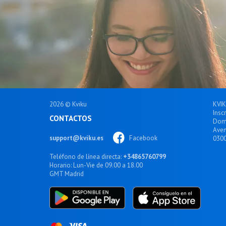
2026 © Kviku
KVIK
Insc
CONTACTOS
Domi
Aven
support@kviku.es
Facebook
0300
Teléfono de línea directa:
+34865760799
Horario:
Lun-Vie de 09.00 a 18.00
GMT Madrid