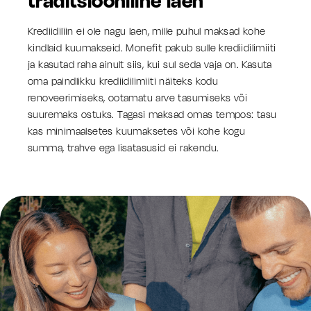
traditsiooniline laen
Krediidiliin ei ole nagu laen, mille puhul maksad kohe
kindlaid kuumakseid. Monefit pakub sulle krediidilimiiti
ja kasutad raha ainult siis, kui sul seda vaja on. Kasuta
oma paindlikku krediidilimiiti näiteks kodu
renoveerimiseks, ootamatu arve tasumiseks või
suuremaks ostuks. Tagasi maksad omas tempos: tasu
kas minimaalsetes kuumaksetes või kohe kogu
summa, trahve ega lisatasusid ei rakendu.