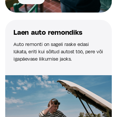
Laen auto remondiks
Auto remonti on sageli raske edasi
lükata, eriti kui sõltud autost töö, pere või
igapäevase liikumise jaoks.