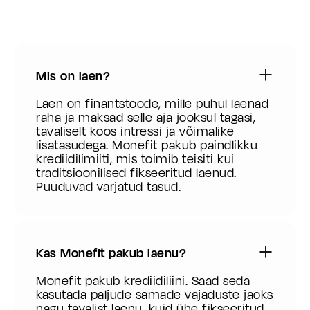
Mis on laen?
Laen on finantstoode, mille puhul laenad
raha ja maksad selle aja jooksul tagasi,
tavaliselt koos intressi ja võimalike
lisatasudega. Monefit pakub paindlikku
krediidilimiiti, mis toimib teisiti kui
traditsioonilised fikseeritud laenud.
Puuduvad varjatud tasud.
Kas Monefit pakub laenu?
Monefit pakub krediidiliini. Saad seda
kasutada paljude samade vajaduste jaoks
nagu tavalist laenu, kuid ühe fikseeritud