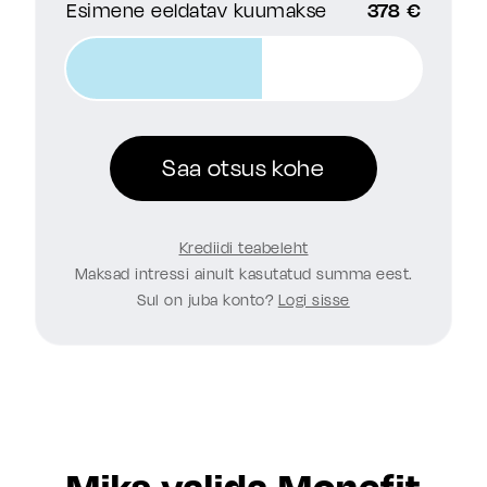
Esimene eeldatav kuumakse
378 €
Saa otsus kohe
Krediidi teabeleht
Maksad intressi ainult kasutatud summa eest.
Sul on juba konto?
Logi sisse