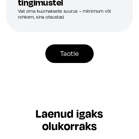
tingimustel
Vali oma kuumaksete suurus – miinimum või
rohkem, sina otsustad.
Taotle
Laenud igaks
olukorraks