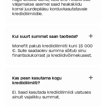
väljamakse asemel saad heakskiidu
korral juurdepääsu korduvkasutatavale
krediidilimiidile.
Kui suurt summat saan taotleda?
Monefit pakub krediidilimiiti kuni 15 000
€. Sulle saadaolev summa sõltub sinu
finantsolukorrast ja krediidivõimekusest.
Kas pean kasutama kogu
krediidilimiiti?
Ei. Saad kasutada krediidilimiidi ulatuses
ainult vajalikku summat.