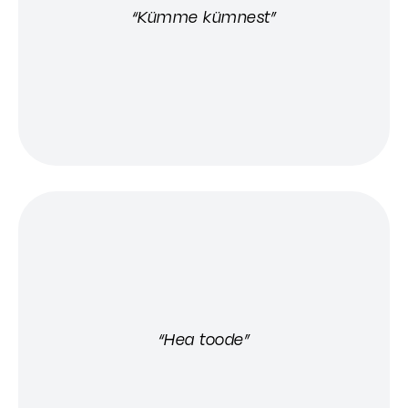
“Kümme kümnest”
“Hea toode”