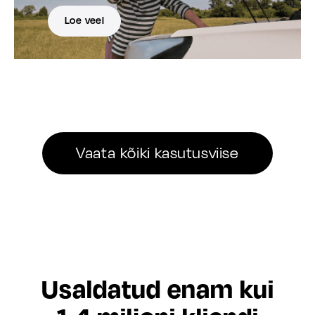
Loe veel
Vaata kõiki kasutusviise
Usaldatud enam kui