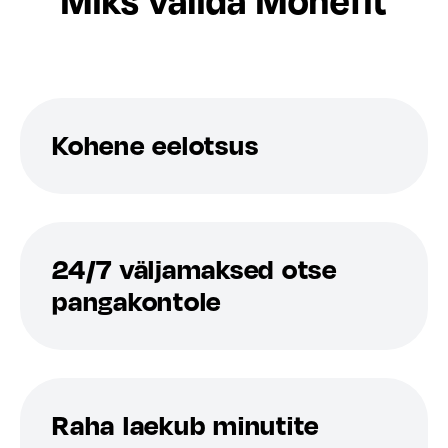
Miks valida Monefit
Kohene eelotsus
24/7 väljamaksed otse
pangakontole
Raha laekub minutite