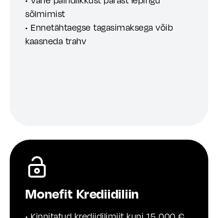
• Vähe paindlikkust pärast lepingu
sõlmimist
• Ennetähtaegse tagasimaksega võib
kaasneda trahv
Monefit Krediidiliin
• Kinnitatud krediidilimiit kuni 15 000 €