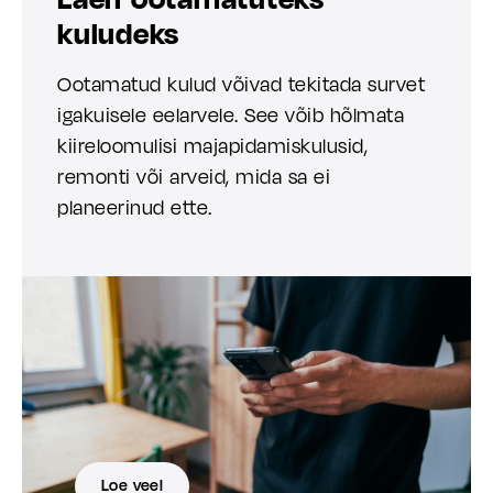
kuludeks
Ootamatud kulud võivad tekitada survet
igakuisele eelarvele. See võib hõlmata
kiireloomulisi majapidamiskulusid,
remonti või arveid, mida sa ei
planeerinud ette.
Loe veel