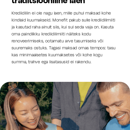
traditsiooniline laen
Krediidiliin ei ole nagu laen, mille puhul maksad kohe
kindlaid kuumakseid. Monefit pakub sulle krediidilimiiti
ja kasutad raha ainult siis, kui sul seda vaja on. Kasuta
oma paindlikku krediidilimiiti näiteks kodu
renoveerimiseks, ootamatu arve tasumiseks või
suuremaks ostuks. Tagasi maksad omas tempos: tasu
kas minimaalsetes kuumaksetes või kohe kogu
summa, trahve ega lisatasusid ei rakendu.