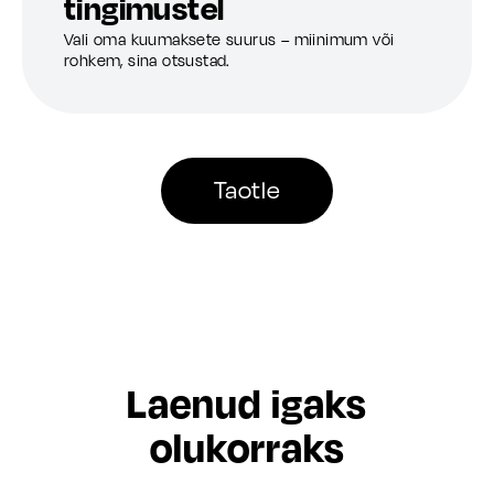
tingimustel
Vali oma kuumaksete suurus – miinimum või
rohkem, sina otsustad.
Taotle
Laenud igaks
olukorraks