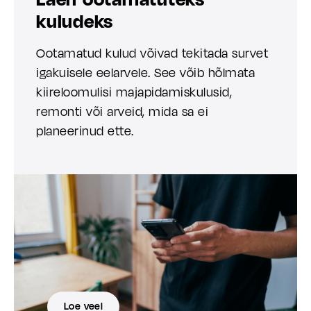
kuludeks
Ootamatud kulud võivad tekitada survet
igakuisele eelarvele. See võib hõlmata
kiireloomulisi majapidamiskulusid,
remonti või arveid, mida sa ei
planeerinud ette.
Loe veel