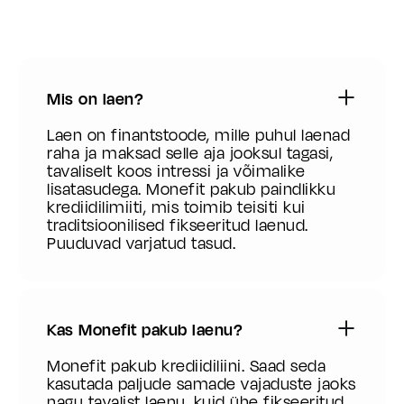
Mis on laen?
Laen on finantstoode, mille puhul laenad
raha ja maksad selle aja jooksul tagasi,
tavaliselt koos intressi ja võimalike
lisatasudega. Monefit pakub paindlikku
krediidilimiiti, mis toimib teisiti kui
traditsioonilised fikseeritud laenud.
Puuduvad varjatud tasud.
Kas Monefit pakub laenu?
Monefit pakub krediidiliini. Saad seda
kasutada paljude samade vajaduste jaoks
nagu tavalist laenu, kuid ühe fikseeritud