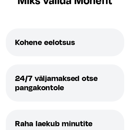
Miks valida Monefit
Kohene eelotsus
24/7 väljamaksed otse
pangakontole
Raha laekub minutite