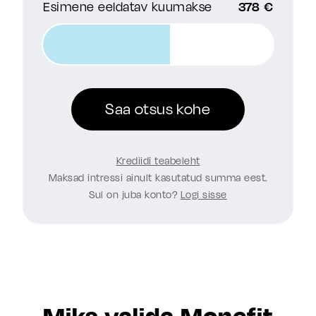
Esimene eeldatav kuumakse
378 €
Saa otsus kohe
Krediidi teabeleht
Maksad intressi ainult kasutatud summa eest.
Sul on juba konto?
Logi sisse