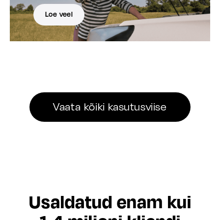
Loe veel
Vaata kõiki kasutusviise
Usaldatud enam kui