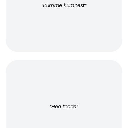
“Kümme kümnest”
“Hea toode”