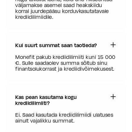
väljamakse asemel saad heakskiidu
korral juurdepääsu korduvkasutatavale
krediidilimiidile.
Kui suurt summat saan taotleda?
Monefit pakub krediidilimiiti kuni 15 000
€. Sulle saadaolev summa sõltub sinu
finantsolukorrast ja krediidivõimekusest.
Kas pean kasutama kogu
krediidilimiiti?
Ei. Saad kasutada krediidilimiidi ulatuses
ainult vajalikku summat.