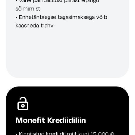
• Vähe paindlikkust pärast lepingu
sõlmimist
• Ennetähtaegse tagasimaksega võib
kaasneda trahv
Monefit Krediidiliin
• Kinnitatud krediidilimiit kuni 15 000 €