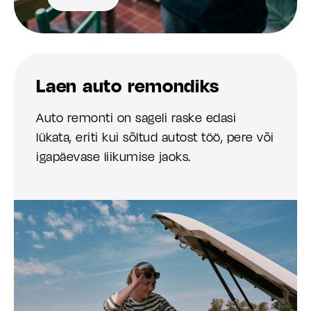
Laen auto remondiks
Auto remonti on sageli raske edasi
lükata, eriti kui sõltud autost töö, pere või
igapäevase liikumise jaoks.