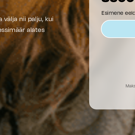
Esimene eel
 välja nii palju, kui
tressimäär alates
Maks