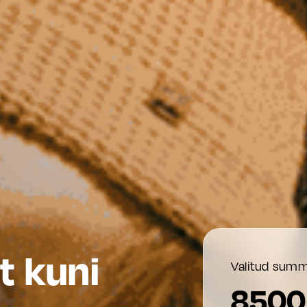
t kuni
Valitud summ
8500