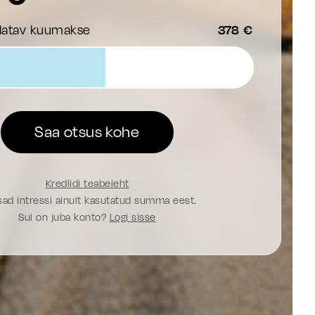
datav kuumakse
378 €
Saa otsus kohe
Krediidi teabeleht
ad intressi ainult kasutatud summa eest.
Sul on juba konto?
Logi sisse