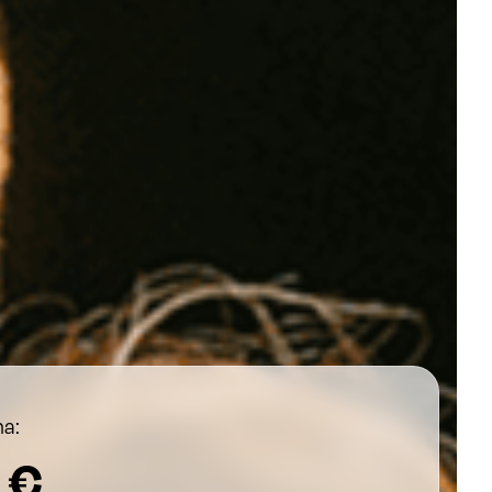
a:
 €