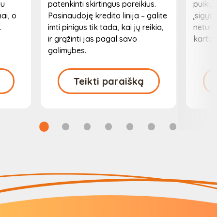
au
patenkinti skirtingus poreikius.
puikus
ai, o
Pasinaudoję kredito linija – galite
įsigyt
.
imti pinigus tik tada, kai jų reikia,
neturi
ir grąžinti jas pagal savo
karto.
galimybes.
Teikti paraišką