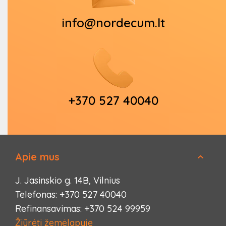
info@nordecum.lt
+370 527 40040
Apie mus
J. Jasinskio g. 14B, Vilnius
Telefonas: +370 527 40040
Refinansavimas: +370 524 99959
Žiūrėti žemėlapyje