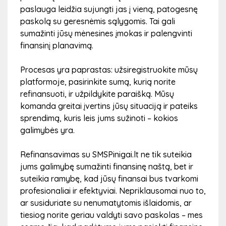
paslauga leidžia sujungti jas į vieną, patogesnę
Paspaudus „Teikti paraišką“, jūsų prašymas bus
paskolą su geresnėmis sąlygomis. Tai gali
išsiųstas mūsų kreditų komandai.
sumažinti jūsų mėnesines įmokas ir palengvinti
finansinį planavimą.
4
Procesas yra paprastas: užsiregistruokite mūsų
platformoje, pasirinkite sumą, kurią norite
refinansuoti, ir užpildykite paraišką. Mūsų
komanda greitai įvertins jūsų situaciją ir pateiks
Mūsų komanda peržiūrės Jūsų paraišką
sprendimą, kuris leis jums sužinoti – kokios
galimybės yra.
Po paraiškos pateikimo mūsų finansininkai peržiūrės
jūsų informaciją ir įvertins – ar galite gauti paskolą. Šis
Refinansavimas su SMSPinigai.lt ne tik suteikia
procesas paprastai trunka vos kelias minutes, nes mūsų
jums galimybę sumažinti finansinę naštą, bet ir
sistema leidžia greitai įvertinti jūsų kreditingumą. Mes
suteikia ramybę, kad jūsų finansai bus tvarkomi
stengiamės, kad kiekvienas klientas gautų greitą ir
profesionaliai ir efektyviai. Nepriklausomai nuo to,
teisingą sprendimą.
ar susiduriate su nenumatytomis išlaidomis, ar
tiesiog norite geriau valdyti savo paskolas – mes