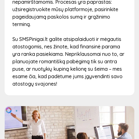
nepamirštamomis. Procesas yra paprastas:
užsiregistruokite mūsų platformoje, pasirinkite
pageidaujamą paskolos sumą ir grąžinimo
terminą.
Su SMSPinigai.lt galite atsipalaiduoti ir mėgautis
atostogomis, nes žinote, kad finansinė parama
yra ranka pasiekiama. Nepriklausomai nuo to, ar
planuojate romantišką pabėgimą tik su antra
puse, ar nuotykių kupiną kelionę su šeima – mes
esame čia, kad padėtume jums įgyvendinti savo
atostogų svajones!