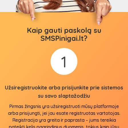
Kaip gauti paskolą su
SMSPinigai.lt?
1
Užsiregistruokite arba prisijunkite prie sistemos
su savo slaptažodžiu
Pirmas žingsnis yra užsiregistruoti mūsų platformoje
arba prisijungti, jei jau esate registruotas vartotojas.
Registracija yra greita ir paprasta – jums tereikia
pateikti kelis pagrindinius duomenis, tokius kaip jūsų