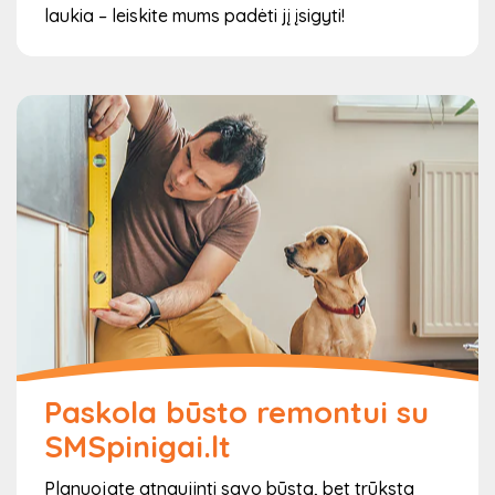
laukia – leiskite mums padėti jį įsigyti!
Paskola būsto remontui su
SMSpinigai.lt
Planuojate atnaujinti savo būstą, bet trūksta