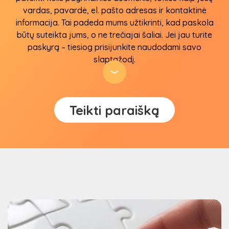
vardas, pavardė, el. pašto adresas ir kontaktinė
informacija. Tai padeda mums užtikrinti, kad paskola
būtų suteikta jums, o ne trečiajai šaliai. Jei jau turite
paskyrą – tiesiog prisijunkite naudodami savo
slaptažodį.
2
Teikti paraišką
Pasirinkite pageidaujamą sumą ir laikotarpį,
kuriam norite gauti kreditą
Po sėkmingos registracijos galėsite pasirinkti – kiek
pinigų norite pasiskolinti ir kokiam laikotarpiui
pageidaujate. Mūsų sistema siūlo įvairias sumas ir
grąžinimo terminus, todėl galėsite pasirinkti tai, kas