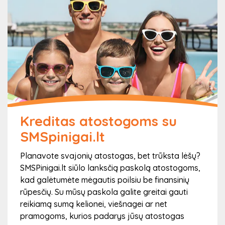
Kreditas atostogoms su
SMSpinigai.lt
Planavote svajonių atostogas, bet trūksta lėšų?
SMSPinigai.lt siūlo lanksčią paskolą atostogoms,
kad galėtumėte mėgautis poilsiu be finansinių
rūpesčių. Su mūsų paskola galite greitai gauti
reikiamą sumą kelionei, viešnagei ar net
pramogoms, kurios padarys jūsų atostogas