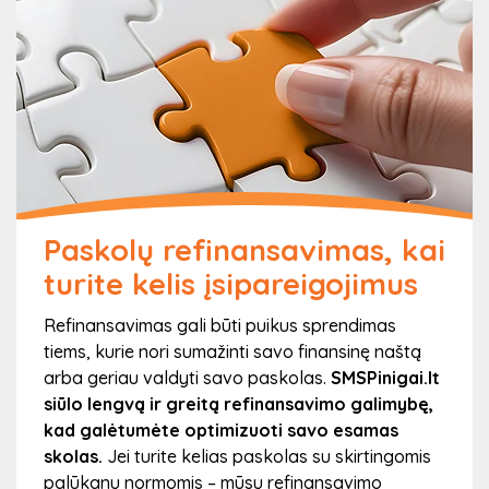
geriausiai atitinka jūsų finansinius poreikius.
Priklausomai nuo jūsų situacijos – galite rinktis
trumpalaikę ar ilgalaikę paskolą, kad ji atitiktų jūsų
biudžetą.
3
Paskolų refinansavimas, kai
turite kelis įsipareigojimus
Po registracijos užpildykite paraišką ir
Refinansavimas gali būti puikus sprendimas
spauskite „Teikti paraišką“
tiems, kurie nori sumažinti savo finansinę naštą
arba geriau valdyti savo paskolas.
SMSPinigai.lt
Užpildžius pageidaujamas sumas ir terminus – turėsite
siūlo lengvą ir greitą refinansavimo galimybę,
užpildyti paskolos paraišką. Tai apima papildomus
kad galėtumėte optimizuoti savo esamas
duomenis apie jūsų finansinę būklę, tokius kaip pajamų
skolas.
Jei turite kelias paskolas su skirtingomis
šaltinis ir išlaidos. Mūsų forma yra lengvai valdoma ir
palūkanų normomis – mūsų refinansavimo
suprantama, tad užpildyti ją bus greita ir nesudėtinga.