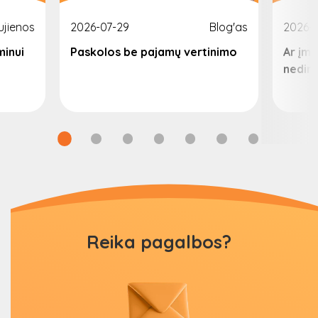
ujienos
2026-07-29
Blog'as
2026-
minui
Paskolos be pajamų vertinimo
Ar įm
nedir
Reika pagalbos?