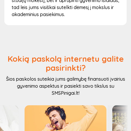
studijų mokestį, bet ir aprūpinti gyvenimo išlaidas,
tad leis jums visiškai sutelkti dėmesį į mokslus ir
akademinius pasiekimus.
Kokią paskolą internetu galite
pasirinkti?
Šios paskolos suteikia jums galimybę finansuoti įvairius
gyvenimo aspektus ir pasiekti savo tikslus su
SMSPinigai.lt!