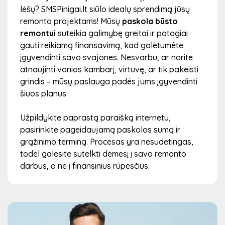
lėšų? SMSPinigai.lt siūlo idealų sprendimą jūsų
remonto projektams! Mūsų
paskola būsto
remontui
suteikia galimybę greitai ir patogiai
gauti reikiamą finansavimą, kad galėtumėte
įgyvendinti savo svajones. Nesvarbu, ar norite
atnaujinti vonios kambarį, virtuvę, ar tik pakeisti
grindis – mūsų paslauga padės jums įgyvendinti
šiuos planus.
Užpildykite paprastą paraišką internetu,
pasirinkite pageidaujamą paskolos sumą ir
grąžinimo terminą. Procesas yra nesudėtingas,
todėl galėsite sutelkti dėmesį į savo remonto
darbus, o ne į finansinius rūpesčius.