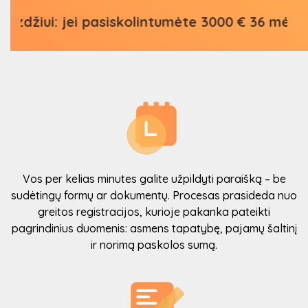
 jei pasiskolintumėte 3000 € 36 mėn. su fiksu
Vos per kelias minutes galite užpildyti paraišką – be
sudėtingų formų ar dokumentų. Procesas prasideda nuo
greitos registracijos, kurioje pakanka pateikti
pagrindinius duomenis: asmens tapatybę, pajamų šaltinį
ir norimą paskolos sumą.