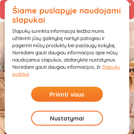
Šiame puslapyje naudojami
Prisijungti
Vidinė serverio klaida
slapukai
Slapukų surinkta informacija leidžia mums
užtikrinti jūsų galimybę naršyti patogiau ir
Pirmas kreditas iki 1000 € ir iki 1
pagerinti mūsų produktų bei paslaugų kokybę.
metų nemokamai!
Norėdami gauti daugiau informacijos apie mūsų
naudojamus slapukus, atidarykite nustatymus.
Norėdami gauti daugiau informacijos, žr.
Slapukų
politiką
.
Priimti visus
Nustatymai
Kredito
Refinan-
Paskolos
linija
savimas