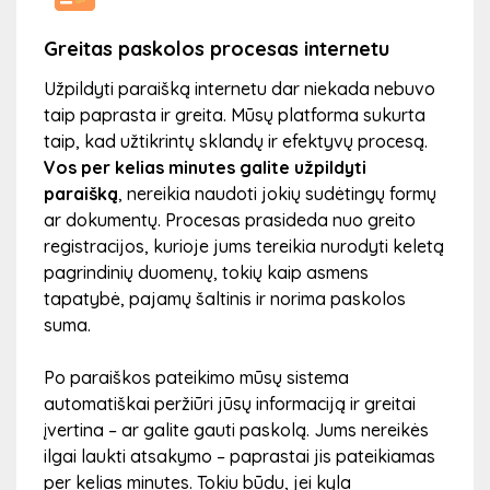
Greitas paskolos procesas internetu
Lank
Užpildyti paraišką internetu dar niekada nebuvo
Galit
kad
taip paprasta ir greita. Mūsų platforma sukurta
termi
u,
taip, kad užtikrintų sklandų ir efektyvų procesą.
SMSPi
Vos per kelias minutes galite užpildyti
100 €
imų
paraišką
, nereikia naudoti jokių sudėtingų formų
nuo 3
lbos
ar dokumentų. Procesas prasideda nuo greito
a bus
registracijos, kurioje jums tereikia nurodyti keletą
Prieš
pagrindinių duomenų, tokių kaip asmens
mėnes
tapatybė, pajamų šaltinis ir norima paskolos
pasko
 arba
suma.
našta
t
Po paraiškos pateikimo mūsų sistema
automatiškai peržiūri jūsų informaciją ir greitai
įvertina – ar galite gauti paskolą. Jums nereikės
ilgai laukti atsakymo – paprastai jis pateikiamas
per kelias minutes. Tokiu būdu, jei kyla