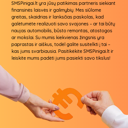
SMSPinigai.lt yra jūsų patikimas partneris siekiant
finansinės laisvės ir galimybių. Mes siūlome
greitas, skaidrias ir lanksčias paskolas, kad
galėtumėte realizuoti savo svajones – ar tai būtų
naujas automobilis, būsto remontas, atostogos
ar mokslai. Su mumis kiekvienas žingsnis yra
paprastas ir aiškus, todėl galite susitelkti į tai –
kas jums svarbiausia. Pasitikėkite SMSPinigai.lt ir
leiskite mums padėti jums pasiekti savo tikslus!