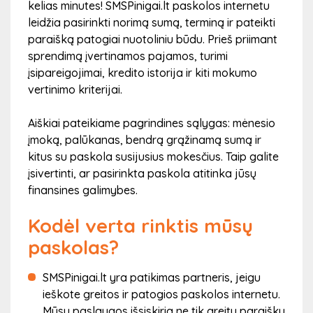
kelias minutes! SMSPinigai.lt paskolos internetu
leidžia pasirinkti norimą sumą, terminą ir pateikti
paraišką patogiai nuotoliniu būdu. Prieš priimant
sprendimą įvertinamos pajamos, turimi
įsipareigojimai, kredito istorija ir kiti mokumo
vertinimo kriterijai.
Aiškiai pateikiame pagrindines sąlygas: mėnesio
įmoką, palūkanas, bendrą grąžinamą sumą ir
kitus su paskola susijusius mokesčius. Taip galite
įsivertinti, ar pasirinkta paskola atitinka jūsų
finansines galimybes.
Kodėl verta rinktis mūsų
paskolas?
SMSPinigai.lt yra patikimas partneris, jeigu
ieškote greitos ir patogios paskolos internetu.
Mūsų paslaugos išsiskiria ne tik greitu paraiškų