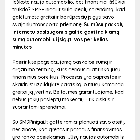
Ieškote naujo automobilio, bet finansiniai iššūkiai
trukdo? SMSPinigai.lt siūlo idealų sprendimą, kad
galėtumėte greitai ir be rūpesčių įsigyti savo
svajonių transporto priemonę.
Su mūsų paskolų
internetu paslaugomis galite gauti reikiamą
sumą automobiliui įsigyti vos per kelias
minutes.
Pasirinkite pageidaujamą paskolos sumą ir
grąžinimo terminą, kuris geriausiai atitinka jūsų
finansinius poreikius. Procesas yra paprastas ir
skaidrus: užpildykite paraišką, o mūsų komanda
greitai ją įvertins. Be to, mes garantuojame, kad
nebus jokių paslėptų mokesčių – tik aiškūs ir
suprantami sprendimai.
Su SMSPinigai.lt galite ramiai planuoti savo ateitį,
nes žinote, kad greitas ir patogus finansavimas
yra ranka pasiekiamas. Jūsų naujas automobilis