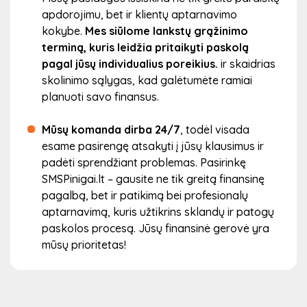
apdorojimu, bet ir klientų aptarnavimo
kokybe.
Mes siūlome lankstų grąžinimo
terminą, kuris leidžia pritaikyti paskolą
pagal jūsų individualius poreikius.
ir skaidrias
skolinimo sąlygas, kad galėtumėte ramiai
planuoti savo finansus.
Mūsų komanda dirba 24/7
, todėl visada
esame pasirengę atsakyti į jūsų klausimus ir
padėti sprendžiant problemas. Pasirinkę
SMSPinigai.lt – gausite ne tik greitą finansinę
pagalbą, bet ir patikimą bei profesionalų
aptarnavimą, kuris užtikrins sklandų ir patogų
paskolos procesą. Jūsų finansinė gerovė yra
mūsų prioritetas!