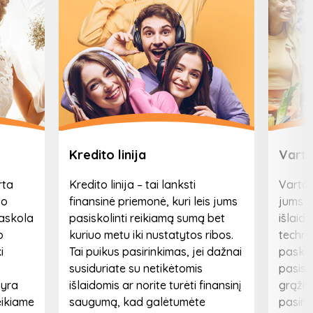
Kredito linija
Varto
rta
Kredito linija – tai lanksti
Vartoj
vo
finansinė priemonė, kuri leis jums
jums f
paskola
pasiskolinti reikiamą sumą bet
išlaida
o
kuriuo metu iki nustatytos ribos.
technik
i
Tai puikus pasirinkimas, jei dažnai
paskol
s
susiduriate su netikėtomis
pasisk
 yra
išlaidomis ar norite turėti finansinį
grąžint
eikiame
saugumą, kad galėtumėte
pasiri