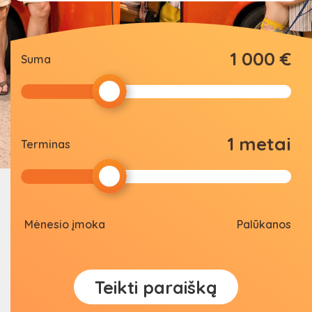
1 000 €
Suma
1 metai
Terminas
Mėnesio įmoka
Palūkanos
Teikti paraišką