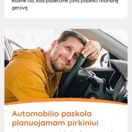
esame čia, kad padėtume jums pasiekti finansinę
5
gerovę.
Apie paskolos suteikimą būsite informuotas
SMS žinute ir/arba el. paštu
Kai mūsų komandą sprendimą dėl jūsų paskolos – jūs
gausite pranešimą tiesiai į savo mobilųjį telefoną arba el.
paštą. Tai užtikrina, kad būtumėte informuoti apie
sprendimą greitai ir patogiai. Jei paskola bus patvirtinta
– mes pateiksime jums visą informaciją apie tolesnius
žingsnius, kad galėtumėte gauti savo pinigus greitai ir
be jokių nesklandumų.
Automobilio paskola
planuojamam pirkiniui