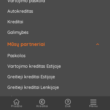
Vartojimo paskola
Autokreditas
Kreditai
Galimybės
Mūsų partneriai
Paskolos
Vartojimo kreditas Estijoje
Greitieji kreditai Estijoje
Greitieji kreditai Lenkijoje
Inkaso
Pradžia
Kreditai
Duk
Meniu
Skolų išieškojimas Estijoje