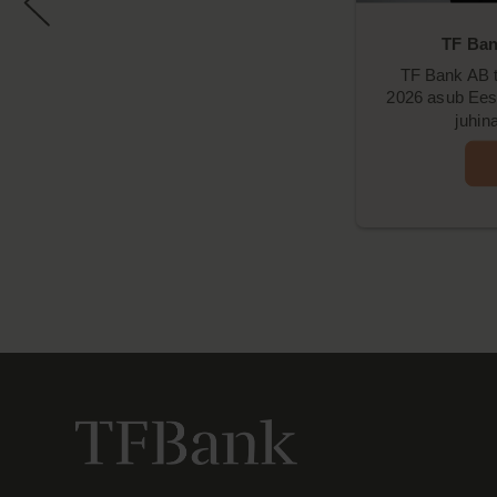
TF Ban
TF Bank AB te
2026 asub Eesti 
juhin