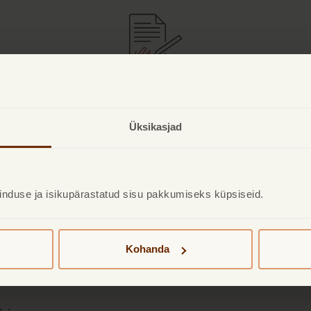
→
2. Allkirjasta
leping
Üksikasjad
Loe lepingu tingimusi ja allkirjasta
leping digitaalselt.
induse ja isikupärastatud sisu pakkumiseks küpsiseid.
Kohanda
elaenu tingimused ja hinn