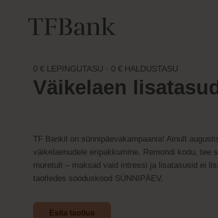
0 € LEPINGUTASU · 0 € HALDUSTASU
Väikelaen lisatasu
TF Bankil on sünnipäevakampaania! Ainult augustis
väikelaenudele eripakkumine. Remondi kodu, tee 
muretult – maksad vaid intressi ja lisatasusid ei li
taotledes sooduskood SÜNNIPÄEV.
Esita taotlus