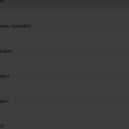
ri
aenu hinnakiri
nakiri
akiri
kiri
ri