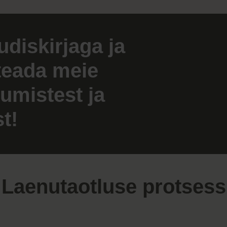
udiskirjaga ja
teada meie
umistest ja
t!
Laenutaotluse protsess