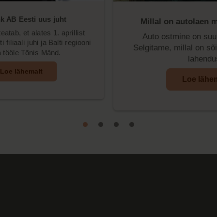
k AB Eesti uus juht
Millal on autolaen m
atab, et alates 1. aprillist
Auto ostmine on suur
filiaali juhi ja Balti regiooni
Selgitame, millal on sõ
a tööle Tõnis Mänd.
lahendu
Loe lähemalt
Loe lähe