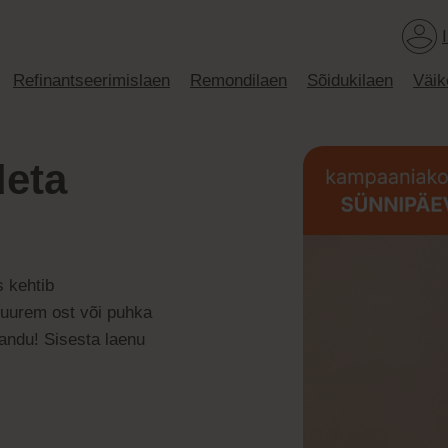
Refinantseerimislaen
Remondilaen
Sõidukilaen
Väik
deta
 kehtib
suurem ost või puhka
sandu! Sisesta laenu