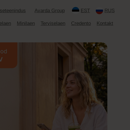
Iseteenindus
Avarda Group
EST
RUS
elaen
Minilaen
Terviselaen
Credento
Kontakt