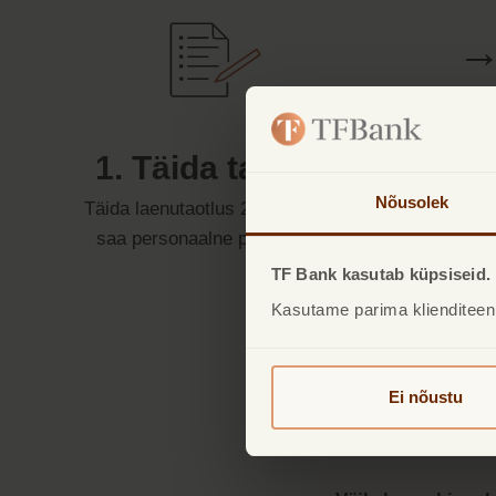
1. Täida taotlus
Nõusolek
Täida laenutaotlus 2 minutiga ja
saa personaalne pakkumine.
TF Bank kasutab küpsiseid.
Kasutame parima klienditeen
Ei nõustu
Väik