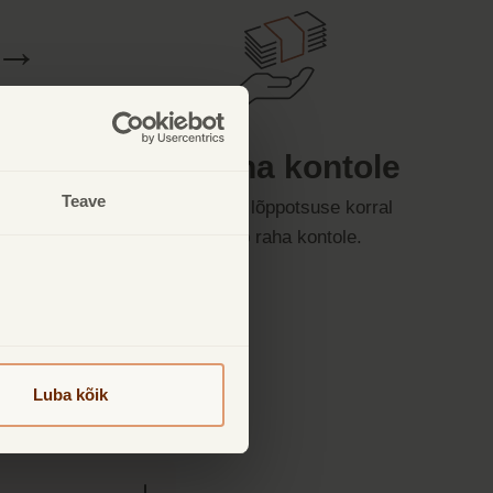
→
3. Raha kontole
Teave
Positiivse lõppotsuse korral
laekub raha kontole.
Luba kõik
akiri