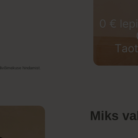
idivõimekuse hindamist.
Miks va