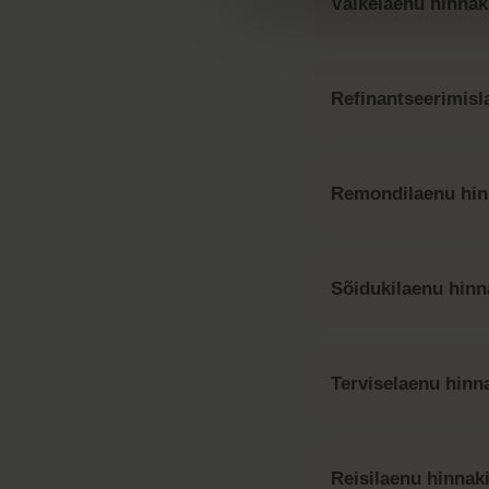
Väikelaenu hinnaki
Refinantseerimisl
Remondilaenu hin
Sõidukilaenu hinn
Terviselaenu hinna
Reisilaenu hinnaki