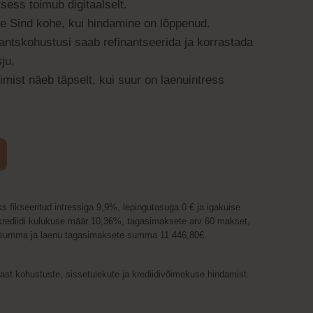
sess toimub digitaalselt.
e Sind kohe, kui hindamine on lõppenud.
ntskohustusi saab refinantseerida ja korrastada
ju.
mist näeb täpselt, kui suur on laenuintress
s fikseeritud intressiga 9,9%, lepingutasuga 0 € ja igakuise
krediidi kulukuse määr 10,36%, tagasimaksete arv 60 makset,
gusumma ja laenu tagasimaksete summa 11 446,80€.
rast kohustuste, sissetulekute ja krediidivõimekuse hindamist.