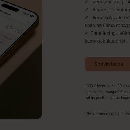
✔ Laenutaotluse prot
✔ Otsusest teavitam
✔ Olemasolevate fina
selle abil oma rahaas
✔ Enne lepingu sõlmi
laenukalkulaatorist.
Soovin laenu
9000 € laenu puhul 60 kuuk
laenuhaldustasuga 0 € on 
tarbija poolt makstav ko
Lõplik otsus esitatakse pä