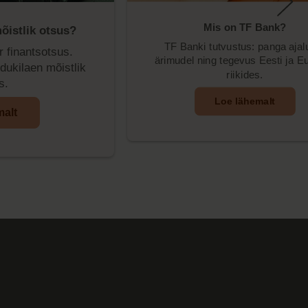
Mis on TF Bank?
õistlik otsus?
TF Banki tutvustus: panga ajal
 finantsotsus.
ärimudel ning tegevus Eesti ja E
idukilaen mõistlik
riikides.
s.
Loe lähemalt
malt