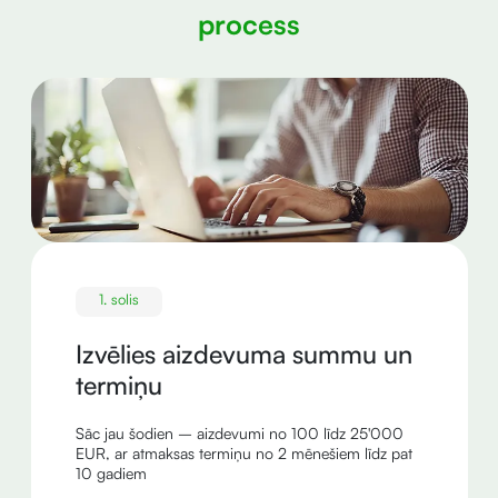
process
1. solis
Izvēlies aizdevuma summu un
termiņu
Sāc jau šodien – aizdevumi no 100 līdz 25'000
EUR, ar atmaksas termiņu no 2 mēnešiem līdz pat
10 gadiem