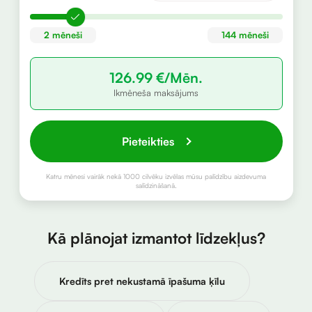
2 mēneši
144 mēneši
126.99
€/Mēn.
Ikmēneša maksājums
Pieteikties
Katru mēnesi vairāk nekā 1000 cilvēku izvēlas mūsu palīdzību aizdevuma
salīdzināšanā.
Kā plānojat izmantot līdzekļus?
Kredīts pret nekustamā īpašuma ķīlu