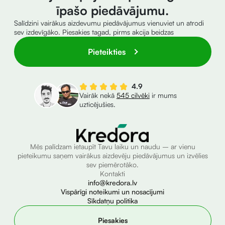
īpašo piedāvājumu.
Salīdzini vairākus aizdevumu piedāvājumus vienuviet un atrodi
sev izdevīgāko. Piesakies tagad, pirms akcija beidzas
Pieteikties
4.9
Vairāk nekā
545 cilvēki
ir mums
uzticējušies.
Mēs palīdzam ietaupīt Tavu laiku un naudu – ar vienu
pieteikumu saņem vairākus aizdevēju piedāvājumus un izvēlies
sev piemērotāko.
Kontakti
info@kredora.lv
Vispārīgi noteikumi un nosacījumi
Sīkdatņu politika
Piesakies