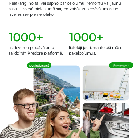
Neatkarīgi no tā, vai sapņo par ceļojumu, remontu vai jaunu
auto – vienā pieteikumā saņem vairākus piedāvājumus un
izvēlies sev piemērotāko
1000+
1000+
aizdevumu piedāvājumu
lietotāji jau izmantojuši mūsu
salīdzināti Kredora platformā.
pakalpojumus.
Atvaļinājumam?
Remontam?