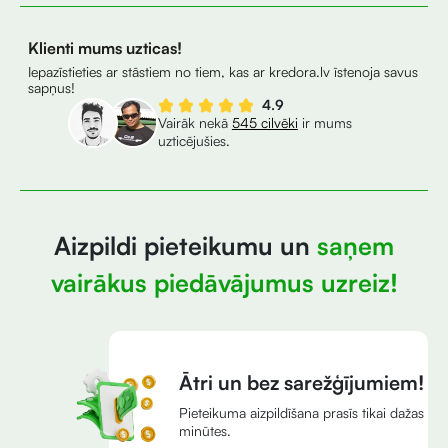
Klienti mums uzticas!
Iepazīstieties ar stāstiem no tiem, kas ar kredora.lv īstenoja savus
sapņus!
4.9
Vairāk nekā
545 cilvēki
ir mums
uzticējušies.
Aizpildi pieteikumu un
saņem
vairākus piedāvājumus uzreiz!
Ātri un bez sarežģījumiem!
Pieteikuma aizpildīšana prasīs tikai dažas
minūtes.