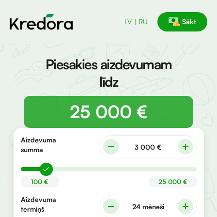
LV
RU
Sākt
Piesakies aizdevumam
līdz
25 000 €
Aizdevuma
3 000 €
summa
100 €
25 000 €
Aizdevuma
24 mēneši
termiņš