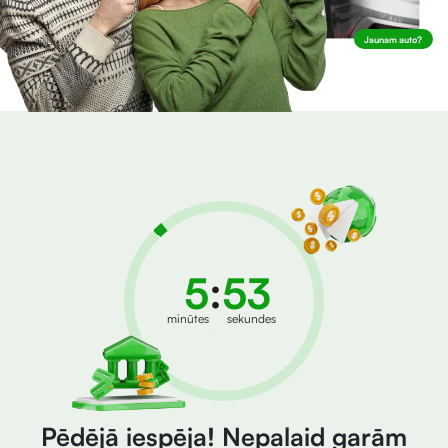
Jaunam auto?
:
5
52
minūtes
sekundes
-
Pēdējā iespēja! Nepalaid garām